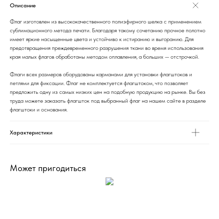
Описание
Флаг изготовлен из высококачественного полиэфирного шелка с применением
сублимационного метода печати. Благодаря такому сочетанию прочное полотно
имеет яркие насыщенные цвета и устойчиво к истиранию и выгоранию. Для
предотвращения преждевременного разрушения ткани во время использования
края малых флагов обработаны методом оплавления, а больших — отстрочкой.
Флаги всех размеров оборудованы карманами для установки флагштоков и
петлями для фиксации. Флаг не комплектуется флагштоком, что позволяет
предложить одну из самых низких цен на подобную продукцию на рынке. Вы без
труда можете заказать флагшток под выбранный флаг на нашем сайте в разделе
флагштоки и основания.
Характеристики
Может пригодиться