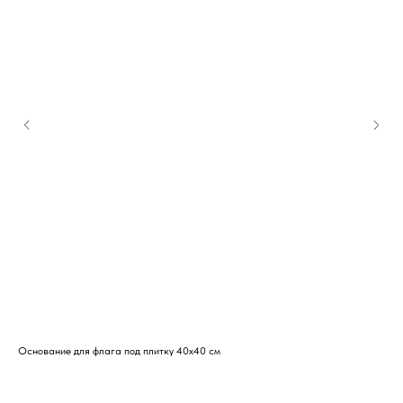
Основание для флага под плитку 40х40 см
Нал
1 9