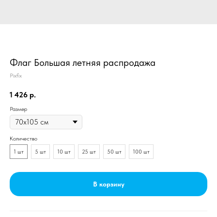
Флаг Большая летняя распродажа
Pixfix
1 426
р.
Размер
Количество
1 шт
5 шт
10 шт
25 шт
50 шт
100 шт
В корзину