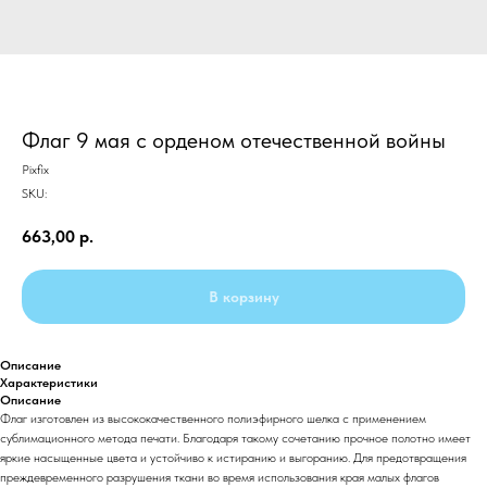
Флаг 9 мая с орденом отечественной войны
Pixfix
SKU:
663,00
р.
В корзину
Описание
Характеристики
Описание
Флаг изготовлен из высококачественного полиэфирного шелка с применением
сублимационного метода печати. Благодаря такому сочетанию прочное полотно имеет
яркие насыщенные цвета и устойчиво к истиранию и выгоранию. Для предотвращения
преждевременного разрушения ткани во время использования края малых флагов