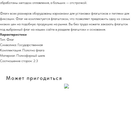
обработаны методом оплавления, а больших — отстрочкой.
Флаги всех размеров оборудованы карманами для установки флагштоков и петлями для
фиксации. Флаг не комплектуется флагштоком, что позволяет предложить одну из самых
низких цен на подобную продукцию на рынке. Вы без труда можете заказать флагшток
под выбранный флаг на нашем сайте в разделе флагштоки и основания.
Характеристики
Тип: Флаг
Символика: Государственная
Комплектация: Полотно флага
Материал: Полиэфирный шелк
Соотношение сторон: 2:3
Может пригодиться