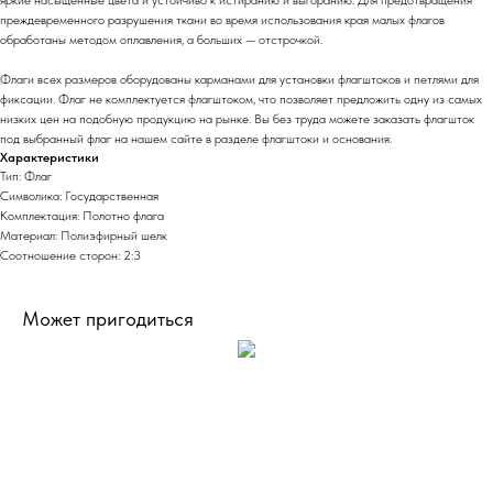
преждевременного разрушения ткани во время использования края малых флагов
обработаны методом оплавления, а больших — отстрочкой.
Флаги всех размеров оборудованы карманами для установки флагштоков и петлями для
фиксации. Флаг не комплектуется флагштоком, что позволяет предложить одну из самых
низких цен на подобную продукцию на рынке. Вы без труда можете заказать флагшток
под выбранный флаг на нашем сайте в разделе флагштоки и основания.
Характеристики
Тип: Флаг
Символика: Государственная
Комплектация: Полотно флага
Материал: Полиэфирный шелк
Соотношение сторон: 2:3
Может пригодиться