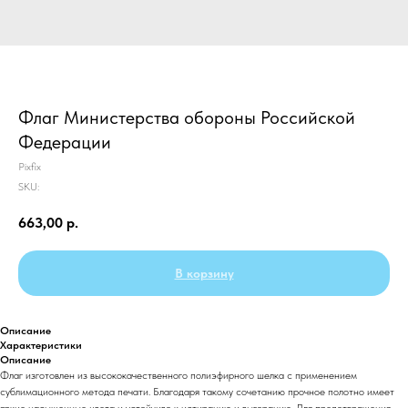
Флаг Министерства обороны Российской
Федерации
Pixfix
SKU:
663,00
р.
В корзину
Описание
Характеристики
Описание
Флаг изготовлен из высококачественного полиэфирного шелка с применением
сублимационного метода печати. Благодаря такому сочетанию прочное полотно имеет
яркие насыщенные цвета и устойчиво к истиранию и выгоранию. Для предотвращения