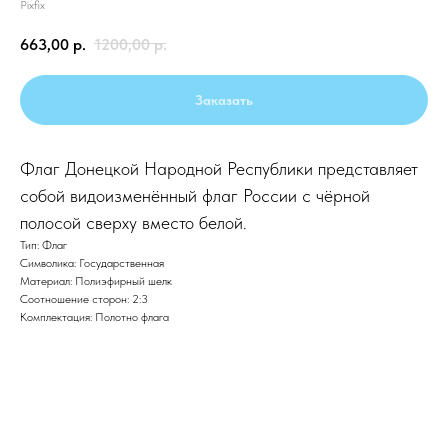
Pixfix
663,00
р.
1200,00
р.
Заказать
Флаг Донецкой Народной Республики представляет
собой видоизменëнный флаг России с чёрной
полосой сверху вместо белой.
Тип: Флаг
Символика: Государственная
Материал: Полиэфирный шелк
Соотношение сторон: 2:3
Комплектация: Полотно флага