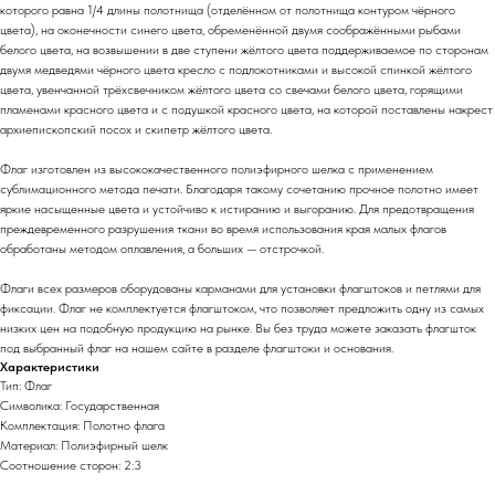
которого равна 1/4 длины полотнища (отделённом от полотнища контуром чёрного
цвета), на оконечности синего цвета, обременённой двумя соображёнными рыбами
белого цвета, на возвышении в две ступени жёлтого цвета поддерживаемое по сторонам
двумя медведями чёрного цвета кресло с подлокотниками и высокой спинкой жёлтого
цвета, увенчанной трёхсвечником жёлтого цвета со свечами белого цвета, горящими
пламенами красного цвета и с подушкой красного цвета, на которой поставлены накрест
архиепископский посох и скипетр жёлтого цвета.
Флаг изготовлен из высококачественного полиэфирного шелка с применением
сублимационного метода печати. Благодаря такому сочетанию прочное полотно имеет
яркие насыщенные цвета и устойчиво к истиранию и выгоранию. Для предотвращения
преждевременного разрушения ткани во время использования края малых флагов
обработаны методом оплавления, а больших — отстрочкой.
Флаги всех размеров оборудованы карманами для установки флагштоков и петлями для
фиксации. Флаг не комплектуется флагштоком, что позволяет предложить одну из самых
низких цен на подобную продукцию на рынке. Вы без труда можете заказать флагшток
под выбранный флаг на нашем сайте в разделе флагштоки и основания.
Характеристики
Тип: Флаг
Символика: Государственная
Комплектация: Полотно флага
Материал: Полиэфирный шелк
Соотношение сторон: 2:3