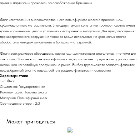
армия и партизаны сражались за освобождение Брянщины.
Флаг изготовлен из высококачественного полиэфирного шелка с применением
сублимационного метода печати. Благодаря такому сочетанию прочное полотно имеет
яркие насыщенные цвета и устойчиво к истиранию и выгоранию. Для предотвращения
преждевременного разрушения ткани во время использования края малых флагов
обработаны методом оплавления, а больших — отстрочкой.
Флаги всех размеров оборудованы карманами для установки флагштоков и петлями для
фиксации. Флаг не комплектуется флагштоком, что позволяет предложить одну из самых
низких цен на подобную продукцию на рынке. Вы без труда можете заказать флагшток
под выбранный флаг на нашем сайте в разделе флагштоки и основания.
Характеристики
Тип: Флаг
Символика: Государственная
Комплектация: Полотно флага
Материал: Полиэфирный шелк
Соотношение сторон: 2:3
Может пригодиться