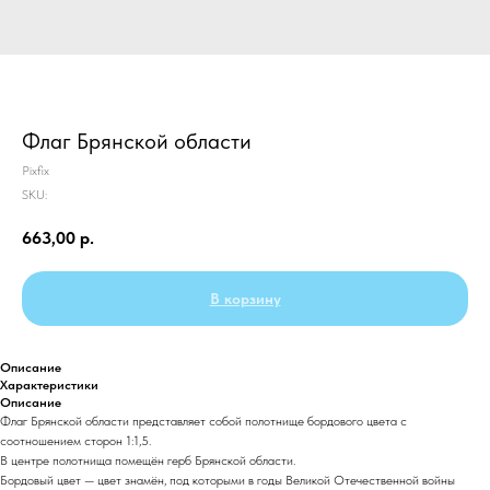
Флаг Брянской области
Pixfix
SKU:
663,00
р.
В корзину
Описание
Характеристики
Описание
Флаг Брянской области представляет собой полотнище бордового цвета с
соотношением сторон 1:1,5.
В центре полотнища помещён герб Брянской области.
Бордовый цвет — цвет знамён, под которыми в годы Великой Отечественной войны