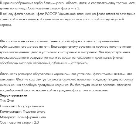
Ширина изображения герба Владимирской области должна составлять одну третью часть
длины полотнища. Соотношение сторон флага — 2:3.
В основу флага положен флаг РСФСР. Уникальным явлением на флаге является сочетание
советской и монархической символики — серпа и молота и малой императорской
короны.
Флаг изготовлен из высококачественного полиэфирного шелка с применением
сублимационного метода печати. Благодаря такому сочетанию прочное полотно имеет
яркие насыщенные цвета и устойчиво к истиранию и выгоранию. Для предотвращения
преждевременного разрушения ткани во время использования края малых флагов
обработаны методом оплавления, а больших — отстрочкой.
Флаги всех размеров оборудованы карманами для установки флагштоков и петлями для
фиксации. Флаг не комплектуется флагштоком, что позволяет предложить одну из самых
низких цен на подобную продукцию на рынке. Вы без труда можете заказать флагшток
под выбранный флаг на нашем сайте в разделе флагштоки и основания.
Характеристики
Тип: Флаг
Символика: Государственная
Комплектация: Полотно флага
Материал: Полиэфирный шелк
Соотношение сторон: 2:3