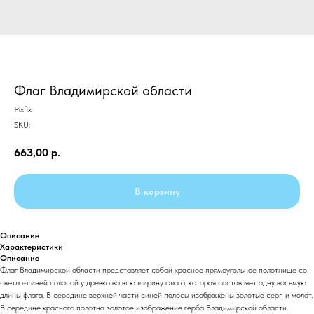
Флаг Владимирской области
Pixfix
SKU:
663,00
р.
В корзину
Описание
Характеристики
Описание
Флаг Владимирской области представляет собой красное прямоугольное полотнище со
светло-синей полосой у древка во всю ширину флага, которая составляет одну восьмую
длины флага. В середине верхней части синей полосы изображены золотые серп и молот.
В середине красного полотна золотое изображение герба Владимирской области.