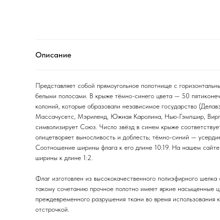
Описание
Представляет собой прямоугольное полотнище с горизонталь
белыми полосами. В крыже тёмно-синего цвета — 50 пятиконеч
колоний, которые образовали независимое государство (Делав
Массачусетс, Мэриленд, Южная Каролина, Нью-Гэмпшир, Вирг
символизирует Союз. Число звёзд в синем крыже соответствует
олицетворяет выносливость и доблесть; тёмно-синий — усердие
Соотношение ширины флага к его длине 10:19. На нашем сайт
ширины к длине 1:2.
Флаг изготовлен из высококачественного полиэфирного шелка
такому сочетанию прочное полотно имеет яркие насыщенные ц
преждевременного разрушения ткани во время использования к
отстрочкой.