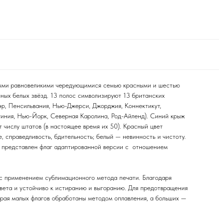
ными равновеликими чередующимися семью красными и шестью
ных белых звёзд. 13 полос символизируют 13 британских
эр, Пенсильвания, Нью-Джерси, Джорджия, Коннектикут,
иния, Нью-Йорк, Северная Каролина, Род-Айленд). Синий крыж
 числу штатов (в настоящее время их 50). Красный цвет
, справедливость, бдительность; белый — невинность и чистоту.
е представлен флаг адаптированной версии с отношением
 с применением сублимационного метода печати. Благодаря
вета и устойчиво к истиранию и выгоранию. Для предотвращения
рая малых флагов обработаны методом оплавления, а больших —