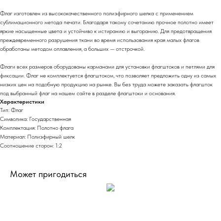
Флаг изготовлен из высококачественного полиэфирного шелка с применением
сублимационного метода печати. Благодаря такому сочетанию прочное полотно имеет
яркие насыщенные цвета и устойчиво к истиранию и выгоранию. Для предотвращения
преждевременного разрушения ткани во время использования края малых флагов
обработаны методом оплавления, а больших — отстрочкой.
Флаги всех размеров оборудованы карманами для установки флагштоков и петлями для
фиксации. Флаг не комплектуется флагштоком, что позволяет предложить одну из самых
низких цен на подобную продукцию на рынке. Вы без труда можете заказать флагшток
под выбранный флаг на нашем сайте в разделе флагштоки и основания.
Характеристики
Тип: Флаг
Символика: Государственная
Комплектация: Полотно флага
Материал: Полиэфирный шелк
Соотношение сторон: 1:2
Может пригодиться